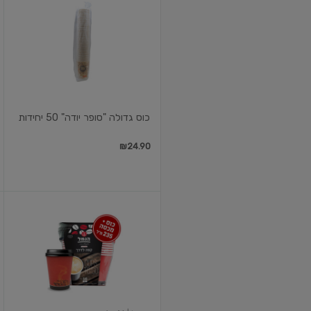
גדולה
"סופר
יודה"
50
יחידות
כוס גדולה "סופר יודה" 50 יחידות
₪24.90
הנמל
כוסות
קפה
לדרך
+
מכסה
16
יח'
8oz