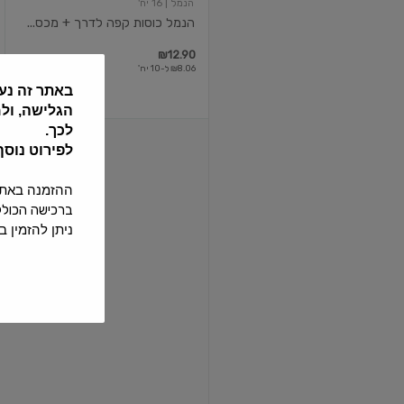
הנמל
| 16 יח'
הנמל כוסות קפה לדרך + מכס...
₪12.90
₪8.06 ל-10 יח'
באתר זה נע
הגלישה, ול
לכך.
הנמל
לפירוט נוס
כוסות
קרטון
50
ההזמנה באתר תחו
יחידות
ברכישה הכוללת 24 בקבוקי שתיה ומעלה ההזמנה תחויב בדמי משלוח נוספים
4oz
ניתן להזמין באתר עד 4 שישיות של בקבו
50 יח'
הנמל כוסות קרטון 50 יחידות 4oz
₪8.90
₪1.78 ל-10 יח'