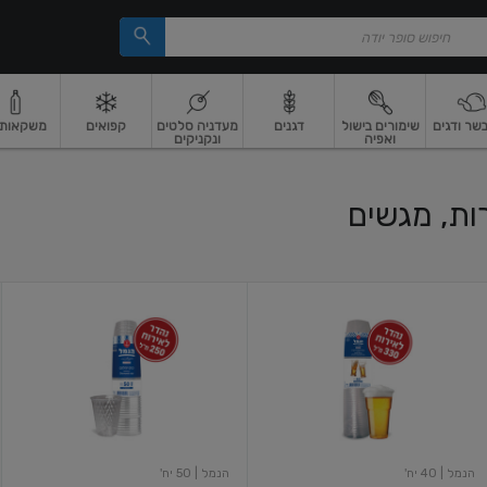
בשר ודגים
שימורים בישול
דגנים
מעדניה סלטים
קפואים
משקאות וי
ואפיה
ונקניקים
 ארוז
פיצוחים, אגוזים וגרעינים
ביצים
ביצים טריות
חלב ומשקאות חלב
חלב
מ
ות, מגשים
הנמל
הנמל
כוס
כוס
לשתיה
קריסטל
קרה
יהלום
50
40
יח'
יח'
(בירה)
הנמל
| 40 יח'
הנמל
| 50 יח'