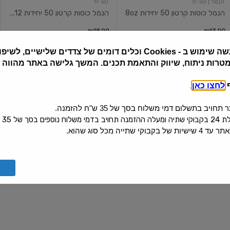
הנמל
| 50 יח'
50 יח'
הנמל כוסות קרטון 50 יחידות 8oz
הנמל כוסות קרטון 50 יחידות 12...
₪18.90
₪13.90
₪2.78 ל-10 יח'
₪3.78 ל-10 יח'
שה שימוש ב
Cookies -
וכלים דומים של צדדים שלישיים, לשיפור
מטרות ניתוח, שיווק והתאמת תכנים. המשך גלישה באתר מהווה
הנמל
צלחות
ף
לחצו כאן
.
מגש
גדול
מלבן
מדקל
שקוף
עגולות
יב בתשלום דמי משלוח בסך של 35 ש"ח להזמנה.
10
1
 בסך של 35 ש"ח.
יח'
nיחידות
קי שתייה מכל סוג שהוא.
הנמל
| 1 יח'
הנמל
| 10 יח'
הנמל מגש מלבן שקוף 1 יח'
צלחות גדול מדקל עגולות 10 nי...
₪14.90
₪9.90