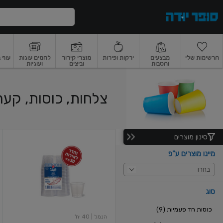
דלג לתוכן הראשי
דלג לתפריט התחתון
דלג לתפריט הקטגוריות
הרשימות שלי
מבצעים
ירקות ופירות
מוצרי קירור
לחמים עוגות
עוף 
והטבות
וביצים
ועוגיות
רקות
ירקות
עלים ועשבי תיבול
פירות
פירות
פירות יבשים ואגוזים
פירות יבשים
צלחות, כוסות, קער
סינון מוצרים
הנמל
כוס
מיינו מוצרים ע"פ
לחיים
40
בחרו
יח'
1oz
סוג
כוסות חד פעמיות (9)
הנמל
| 40 יח'