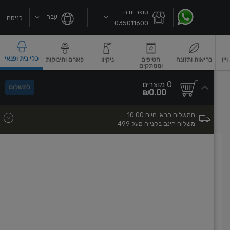
סופר יודה
עבר
כניסה
035011600
כלי בית ופנאי
ין
בריאות ותזונה
חטיפים
ניקיון
פארם ותינוקות
וממתקים
שקאות חלב ושוקו
גבינות וחמאה
גבינות לבנות רכות וקוטג'
גבינות צהובו
0
0 מוצרים
לתשלום
סך
מוצרים
₪0.00
הכל
בעגלה
המשלוח הבא:
היום
10:00
משלוח חינם בקנייה מעל 499