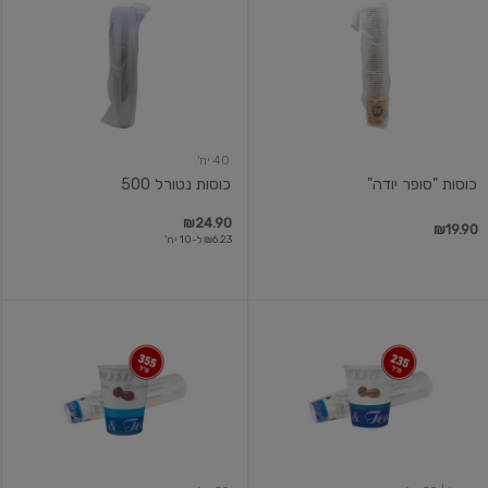
"סופר
נטורל
יודה"
500
40 יח'
כוסות "סופר יודה"
כוסות נטורל 500
₪24.90
₪19.90
₪6.23 ל-10 יח'
הנמל
הנמל
כוסות
כוסות
קרטון
קרטון
50
50
יחידות
יחידות
12oz
8oz