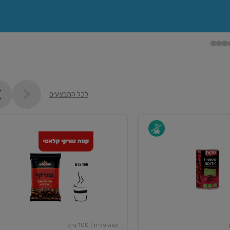
לכל המבצעים
קפה
עלית
טורקי
100
גרם
קפה עלית
| 100 גרם