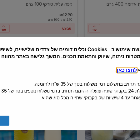
ומה 400 גרם
קפה עלית טורקי 100 גרם
₪12.90
₪12.90 ל-100 גרם
מבצע
עוד
עוד
שה שימוש ב
Cookies -
וכלים דומים של צדדים שלישיים, לשיפור
מטרות ניתוח, שיווק והתאמת תכנים. המשך גלישה באתר מהווה
ף
לחצו כאן
.
יב בתשלום דמי משלוח בסך של 35 ש"ח להזמנה.
 בסך של 35 ש"ח.
קי שתייה מכל סוג שהוא.