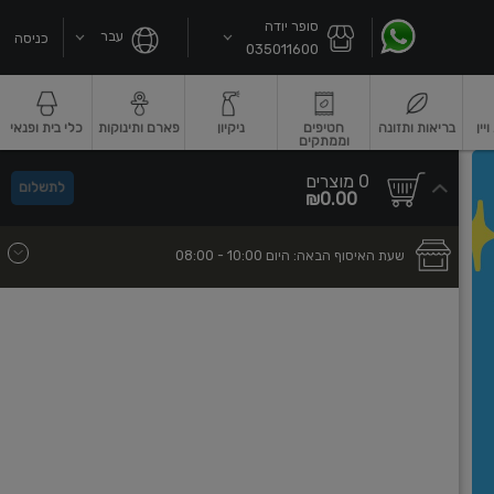
סופר יודה
עבר
כניסה
035011600
ין
בריאות ותזונה
חטיפים
ניקיון
פארם ותינוקות
כלי בית ופנאי
וממתקים
שקאות חלב ושוקו
גבינות וחמאה
גבינות לבנות רכות וקוטג'
גבינות צהובו
0
0 מוצרים
לתשלום
סך
מוצרים
₪0.00
הכל
בעגלה
שעת האיסוף הבאה:
היום
- 10:00
08:00