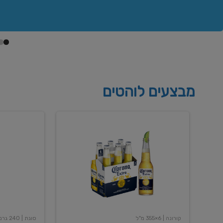
מבצעים לוהטים
בירה
שימורי
קורונה
שעועית
אקסטרה
אדומה
400
6X355
מל
גרם
קורונה
| 6×355 מ"ל
סוגת
| 240 גרם