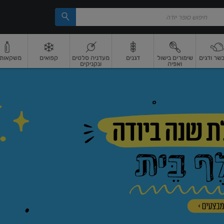
בשר ודגים
שימורים בישול
דגנים
מעדניה סלטים
קפואים
משקאות וי
ואפיה
ונקניקים
 ארוז
פיצוחים, אגוזים וגרעינים
ביצים
ביצים טריות
חלב ומשקאות חלב
חלב
מ