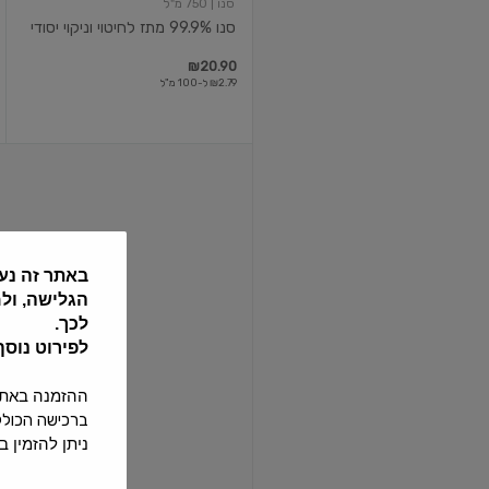
סנו
| 750 מ"ל
סנו 99.9% מתז לחיטוי וניקוי יסודי
₪20.90
₪2.79 ל-100 מ"ל
משחת
אסטוניש
פרימיום
לניקוי
עם
עוצמה
באתר זה נע
400
גרם
הגלישה, ול
יעקבי
לכך.
יעקבי
לפירוט נוס
משחת אסטוניש פרימיום לניקוי ע...
ההזמנה באתר תחו
₪31.90
ברכישה הכוללת 24 בקבוקי שתיה ומעלה ההזמנה תחויב בדמי משלוח נוספים
ניתן להזמין באתר עד 4 שישיות של בקבו