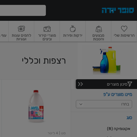
דלג לתוכן הראשי
דלג לתפריט התחתון
דלג לתפריט הקטגוריות
הרשימות שלי
מבצעים
ירקות ופירות
מוצרי קירור
לחמים עוגות
עוף 
והטבות
וביצים
ועוגיות
רקות
ירקות
עלים ועשבי תיבול
פירות
פירות
פירות יבשים ואגוזים
פירות יבשים
רצפות וכללי
סינון מוצרים
אקונומיקה
עם
מיינו מוצרים ע"פ
ממיס
שומנים
בחרו
לניקוי
יסודי
בניחוח
סוג
פריחה
לבנה
אקונומיקה (8)
4
סנו
| 4 ליטר
ליטר