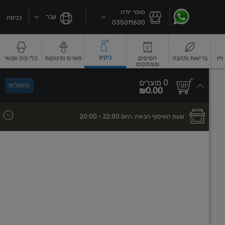
סופר יודה
עבר
כניסה
035011600
ניקיון
ין
בריאות ותזונה
חטיפים
פארם ותינוקות
כלי בית ופנאי
וממתקים
שקאות חלב ושוקו
גבינות וחמאה
גבינות לבנות רכות וקוטג'
גבינות צהובו
0
0 מוצרים
לתשלום
סך
מוצרים
₪0.00
הכל
בעגלה
שעת האיסוף הבאה:
היום
- 22:00
20:00