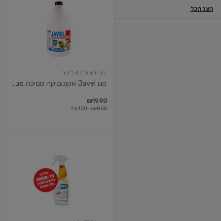
Javel
הצג הכל
אקונומיקה
סמיכה
מבושמת
בריח
לימון
4
ליטר
סנו ז'אוול
| 4 ליטר
סנו Javel אקונומיקה סמיכה מב...
₪19.90
₪0.50 ל-100 מ"ל
סנו
99.9%
מתז
לחיטוי
וניקוי
יסודי