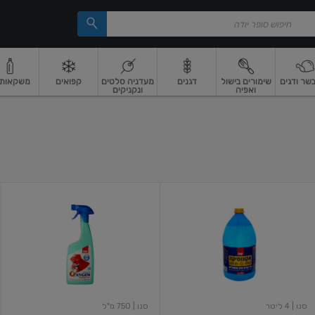
בשר ודגים
שימורים בישול
דגנים
מעדניה סלטים
קפואים
משקאות וי
ואפיה
ונקניקים
 ארוז
פיצוחים, אגוזים וגרעינים
ביצים
ביצים טריות
חלב ומשקאות חלב
חלב
מ
סנו
סנו
אקונומיקה
מרסס
על
אוקסיג'ן
בסיס
עם
מים
חמצן
מטופלים
פעיל,
בעלת
מסיר
תו
כתמים,
תקן
750
4
מל
סנו
| 4 ליטר
סנו
| 750 מ"ל
ליטר