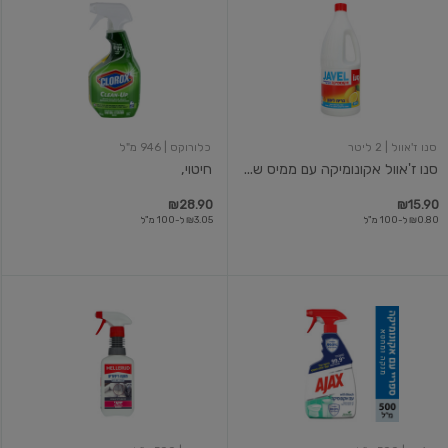
ז'אוול
אקונומיקה
עם
ממיס
שומנים
לניקוי
יסודי
2
ליטר
סנו ז'אוול
| 2 ליטר
כלורוקס
| 946 מ"ל
סנו ז'אוול אקונומיקה עם ממיס ש...
חיטוי,
₪28.90
₪15.90
₪0.80 ל-100 מ"ל
₪3.05 ל-100 מ"ל
ספריי
מלרוד
ניקוי
מסיר
כללי
כתמים
עם
מריפודים
אקונומיקה
ושטיחים
500
7
פעולות
מ"ל
יעקבי