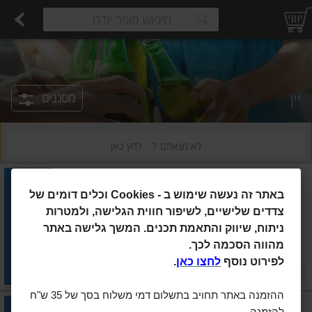
רקות
עלים ועשבי תיבול
פירות
פירות יבשים ארוז
פיצוחים, אגוזים וגרעינים
ביצים טריות
חלב
משקאות חלב ושוקו
גבינות לבנות רכות וקוטג'
גבינות צהובו
estions.
יין
מסננים
לא מצאתם ?
לחץ כאן
Minuty
|
750 מ"ל
באתר זה נעשה שימוש ב
Cookies -
וכלים דומים של
יין יין רוזה יבש מינ
צדדים שלישיים, לשיפור חווית הגלישה, ולמטרות
ניתוח, שיווק והתאמת תכנים. המשך גלישה באתר
הוסיפו
מהווה הסכמה לכך.
מחיר מבצע
₪109.90
₪94.90
לפירוט נוסף
לחצו כאן
.
מבצע
₪14.65 ל-100 מ"ל
ההזמנה באתר תחויב בתשלום דמי משלוח בסך של 35 ש"ח
אחים שקד
|
750 מ"ל