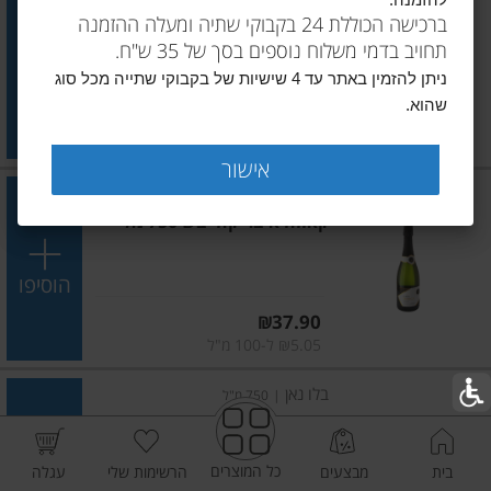
להזמנה.
גאטו נגרו קברנה סובניון
ברכישה הכוללת 24 בקבוקי שתיה ומעלה ההזמנה
תחויב בדמי משלוח נוספים בסך של 35 ש"ח.
הוסיפו
ניתן להזמין באתר עד 4 שישיות של בקבוקי שתייה מכל סוג
שהוא.
מחיר מחירון
₪45.90
₪6.12 ל-100 מ"ל
אישור
איבריקה
|
750 מ"ל
קאווה איבריקה יבש 750 מל
הוסיפו
מחיר מחירון
₪37.90
₪5.05 ל-100 מ"ל
בלו נאן
|
750 מ"ל
יין בלו נאן גוורצטרמינר ריזלינג
כל המוצרים
בית
מבצעים
הרשימות שלי
עגלה
הוסיפו