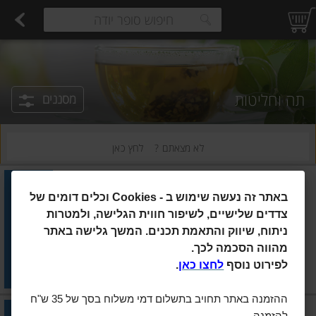
רקות
עלים ועשבי תיבול
פירות
פירות יבשים ארוז
פיצוחים, אגוזים וגרעינים
ביצים טריות
חלב
משקאות חלב ושוקו
גבינות לבנות רכות וקוטג'
גבינות צהובו
estions.
תה וחליטות
מסננים
לא מצאתם ?
לחץ כאן
ויסוצקי
חליטת רמת הגולן
באתר זה נעשה שימוש ב
Cookies -
וכלים דומים של
צדדים שלישיים, לשיפור חווית הגלישה, ולמטרות
ניתוח, שיווק והתאמת תכנים. המשך גלישה באתר
הוסיפו
מהווה הסכמה לכך.
לפירוט נוסף
לחצו כאן
.
מחיר מחירון
₪25.90
ההזמנה באתר תחויב בתשלום דמי משלוח בסך של 35 ש"ח
ויסוצקי
|
18 יח'