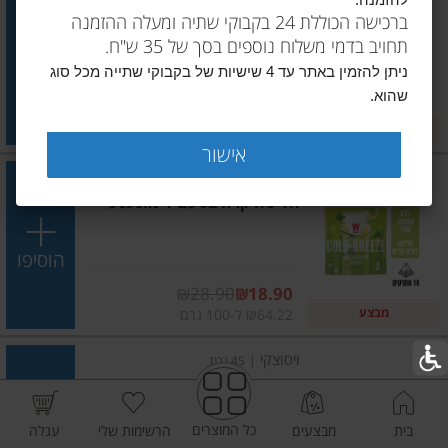
להזמנה.
חליטה קרה בטעם אבטיח נענע
ברכישה הכוללת 24 בקבוקי שתיה ומעלה ההזמנה
תחויב בדמי משלוח נוספים בסך של 35 ש"ח.
הוסיפו
ניתן להזמין באתר עד 4 שישיות של בקבוקי שתייה מכל סוג
שהוא.
מחיר מבצע
₪28.90
₪18.90
מבצע
₪16.06 ל-10 יח'
אישור
ויסוצקי
|
45 גרם
חליטה קרה בטעם לימונענע
הוסיפו
מחיר מבצע
₪28.90
₪18.90
מבצע
₪64.22 ל-100 גרם
ויסוצקי
|
45 גרם
חליטה קרה בטעם פטל
אוכמניות
כל המוצרים
בית
מבצעים
הרשימות שלי
עגלה
הוסיפו