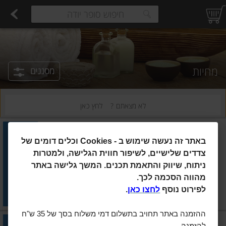
רקות
עלים ועשבי תיבול
פירות
פירות יבשים ארוז
פיצוחים, אגוזים וגרעינים
ביצים טריות
חלב
משקאות חלב ושוקו
גבינות לבנות רכות וקוטג'
גבינות צהובו
estions.
מחיות
מסננים
לא מצאתם ?
לחץ כאן
מטרנה
|
110 גרם
באתר זה נעשה שימוש ב
Cookies -
וכלים דומים של
מטרנה סקוויז אורגני תפוח, מנגו
ושיבולת שועל
צדדים שלישיים, לשיפור חווית הגלישה, ולמטרות
ניתוח, שיווק והתאמת תכנים. המשך גלישה באתר
הוסיפו
מהווה הסכמה לכך.
מחיר מחירון
₪9.90
לפירוט נוסף
לחצו כאן
.
₪9.00 ל-100 גרם
ההזמנה באתר תחויב בתשלום דמי משלוח בסך של 35 ש"ח
פרינוק
|
190 גרם