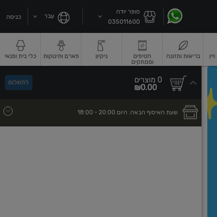
סופר יודה
עבר
כניסה
035011600
ין
בריאות ותזונה
חטיפים
ניקיון
פארם ותינוקות
כלי בית ופנאי
וממתקים
שקאות חלב ושוקו
גבינות וחמאה
גבינות לבנות רכות וקוטג'
גבינות צהובו
0
0 מוצרים
לתשלום
סך
מוצרים
₪0.00
הכל
בעגלה
שעת האיסוף הבאה:
היום
- 20:00
18:00