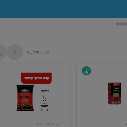
לכל המבצעים
קפה
עלית
טורקי
100
גרם
קפה עלית
| 100 גרם