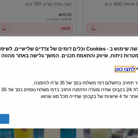
ומה 400 גרם
קפה עלית טורקי 100 גרם
₪12.90
₪12.90 ל-100 גרם
מבצע
עוד
עוד
שה שימוש ב
Cookies -
וכלים דומים של צדדים שלישיים, לשיפור
מטרות ניתוח, שיווק והתאמת תכנים. המשך גלישה באתר מהווה
ף
לחצו כאן
.
יב בתשלום דמי משלוח בסך של 35 ש"ח להזמנה.
 בסך של 35 ש"ח.
קי שתייה מכל סוג שהוא.