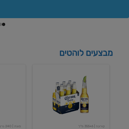
מבצעים לוהטים
בירה
שימורי
קורונה
שעועית
אקסטרה
אדומה
400
6X355
מל
גרם
קורונה
| 6×355 מ"ל
סוגת
| 240 גרם