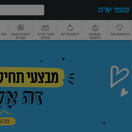
דלג לתוכן הראשי
דלג לתפריט התחתון
דלג לתפריט הקטגוריות
הרשימות שלי
מבצעים
ירקות ופירות
מוצרי קירור
לחמים עוגות
עוף 
והטבות
וביצים
ועוגיות
ופר
רקות
ירקות
עלים ועשבי תיבול
פירות
פירות
פירות יבשים ואגוזים
פירות יבשים
ודה
ף
בית