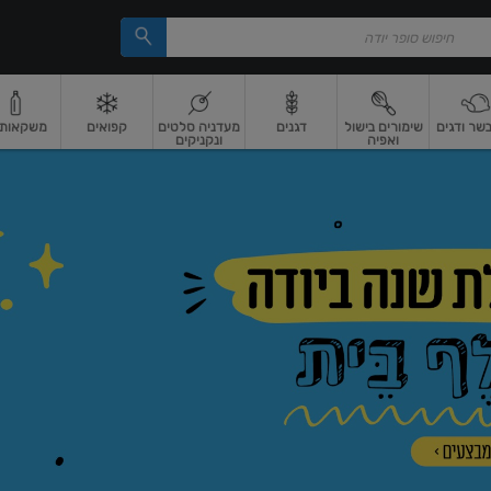
בשר ודגים
שימורים בישול
דגנים
מעדניה סלטים
קפואים
משקאות וי
ואפיה
ונקניקים
 ארוז
פיצוחים, אגוזים וגרעינים
ביצים
ביצים טריות
חלב ומשקאות חלב
חלב
מ