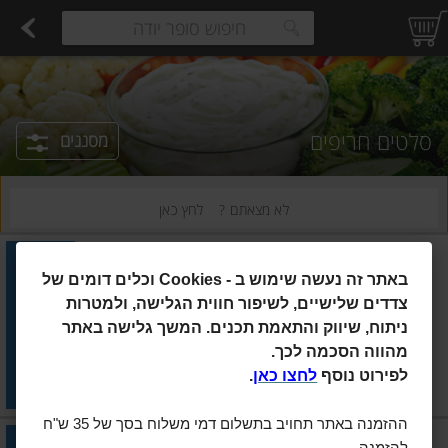
רקות
עלים ועשבי תיבול
פירות
פירות יבשים ארוז
פיצוחים, אגוזים וגרעינים
ביצים טריות
חלב
משקאות חלב ושוקו
גבינות לבנות רכות וקוטג'
גבינות צהובו
estions.
סלטים חריפים
מסננים
לא מצאתם ?
לחץ כאן
ביטון יוחאי
|
250 גרם
באתר זה נעשה שימוש ב
Cookies -
וכלים דומים של
ביטון יוחאי המקורי אריסה
מתוקה סלט פלפלים 250 גרם
צדדים שלישיים, לשיפור חווית הגלישה, ולמטרות
ניתוח, שיווק והתאמת תכנים. המשך גלישה באתר
הוסיפו
מהווה הסכמה לכך.
מחיר מחירון
₪18.90
לפירוט נוסף
לחצו כאן
.
₪7.56 ל-100 גרם
ההזמנה באתר תחויב בתשלום דמי משלוח בסך של 35 ש"ח
ביטון יוחאי
|
250 גרם