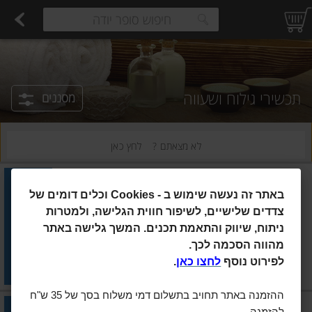
רקות
עלים ועשבי תיבול
פירות
פירות יבשים ארוז
פיצוחים, אגוזים וגרעינים
ביצים טריות
חלב
משקאות חלב ושוקו
גבינות לבנות רכות וקוטג'
גבינות צהובו
estions.
תכשירי גילוח ושעווה
מסננים
לא מצאתם ?
לחץ כאן
ג'ילט
ג`ילט מכשיר פיוז`ן 5 +סכין
באתר זה נעשה שימוש ב
Cookies -
וכלים דומים של
צדדים שלישיים, לשיפור חווית הגלישה, ולמטרות
ניתוח, שיווק והתאמת תכנים. המשך גלישה באתר
הוסיפו
מהווה הסכמה לכך.
לפירוט נוסף
לחצו כאן
.
מחיר מחירון
₪42.90
ההזמנה באתר תחויב בתשלום דמי משלוח בסך של 35 ש"ח
ג׳ילט