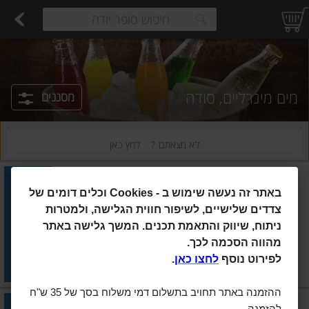
רקות
עלים ועשבי תיבול
פירות
פירות יבשים ארוז
פיצוחים, אגוזים וגרעינים
ביצים טריות
חלב
משקאות חלב ושוקו
גבינות לבנות רכות וקוטג'
גבינות צהובו
estions.
מים מינרליים, סודה
מסננים
לא מצאתם ?
לחץ כאן
מי עדן
|
6×750 מ"ל
באתר זה נעשה שימוש ב
Cookies -
וכלים דומים של
מים מינרליים מי עדן 0.75 ל' (6)
צדדים שלישיים, לשיפור חווית הגלישה, ולמטרות
ניתוח, שיווק והתאמת תכנים. המשך גלישה באתר
הוסיפו
מהווה הסכמה לכך.
מחיר מחירון
₪19.70
לפירוט נוסף
לחצו כאן
.
₪0.44 ל-100 מ"ל
ההזמנה באתר תחויב בתשלום דמי משלוח בסך של 35 ש"ח
מי עדן
|
4×1 ליטר