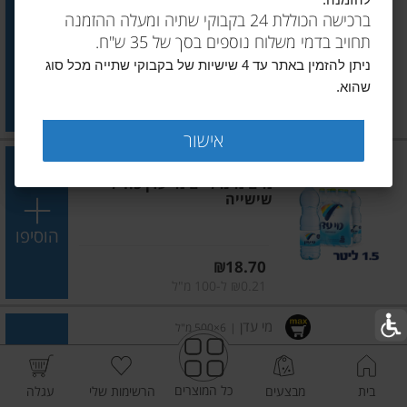
להזמנה.
מים מינרליים מי עדן 1 ל' (4)
ברכישה הכוללת 24 בקבוקי שתיה ומעלה ההזמנה
תחויב בדמי משלוח נוספים בסך של 35 ש"ח.
הוסיפו
ניתן להזמין באתר עד 4 שישיות של בקבוקי שתייה מכל סוג
שהוא.
מחיר מחירון
₪13.50
₪0.34 ל-100 מ"ל
אישור
מי עדן
|
6×1.5 ליטר
מים מינרליים מי עדן 1.5 ל'
שישייה
הוסיפו
מחיר מחירון
₪18.70
₪0.21 ל-100 מ"ל
מי עדן
|
6×500 מ"ל
מים מינרליים מי עדן פקק
ספורט 0.5 ל' (6)
כל המוצרים
בית
מבצעים
הרשימות שלי
עגלה
הוסיפו