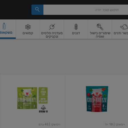
משקאות וי
בשר ודגים
שימורים בישול
דגנים
מעדניה סלטים
קפואים
ואפיה
ונקניקים
 ארוז
פיצוחים, אגוזים וגרעינים
ביצים
ביצים טריות
חלב ומשקאות חלב
חלב
מ
חליטה
חליטה
קרה
קרה
בטעם
בטעם
אבטיח
לימונענע
נענע
ויסוצקי
| 18 יח'
ויסוצקי
| 45 גרם