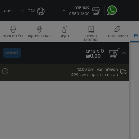
סופר יודה
עבר
כניסה
035011600
ין
בריאות ותזונה
חטיפים
ניקיון
פארם ותינוקות
כלי בית ופנאי
וממתקים
שקאות חלב ושוקו
גבינות וחמאה
גבינות לבנות רכות וקוטג'
גבינות צהובו
0
0 מוצרים
לתשלום
סך
מוצרים
₪0.00
הכל
בעגלה
המשלוח הבא:
היום
12:00
משלוח חינם בקנייה מעל 499