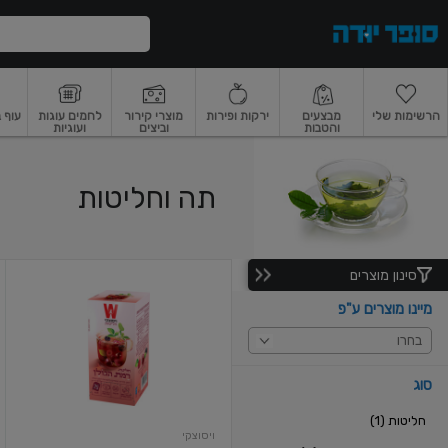
דלג לתוכן הראשי
דלג לתפריט התחתון
דלג לתפריט הקטגוריות
הרשימות שלי
מבצעים
ירקות ופירות
מוצרי קירור
לחמים עוגות
עוף 
והטבות
וביצים
ועוגיות
רקות
ירקות
עלים ועשבי תיבול
פירות
פירות
פירות יבשים ואגוזים
פירות יבשים
תה וחליטות
סינון מוצרים
חליטת
רמת
מיינו מוצרים ע"פ
הגולן
בחרו
סוג
חליטות (1)
ויסוצקי