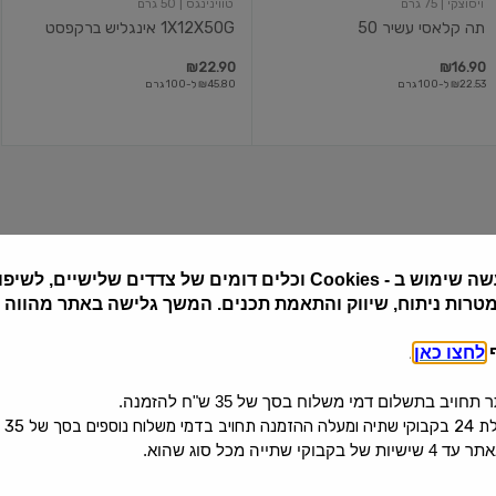
ויסוצקי
| 75 גרם
טווינינגס
| 50 גרם
תה קלאסי עשיר 50
1X12X50G אינגליש ברקפסט
₪22.90
₪16.90
₪22.53 ל-100 גרם
₪45.80 ל-100 גרם
1X12X50G
חליטת
ליידי
צמחים
גריי
בטעם
סמבוק
שה שימוש ב
Cookies -
וכלים דומים של צדדים שלישיים, לשיפור
מטרות ניתוח, שיווק והתאמת תכנים. המשך גלישה באתר מהווה
טווינינגס
| 50 גרם
טס
| 30 גרם
ף
לחצו כאן
.
1X12X50G ליידי גריי
חליטת צמחים בטעם סמבוק
יב בתשלום דמי משלוח בסך של 35 ש"ח להזמנה.
₪12.90
₪22.90
₪45.80 ל-100 גרם
₪43.00 ל-100 גרם
 בסך של 35 ש"ח.
קי שתייה מכל סוג שהוא.