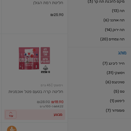
מיקס להכנת תה קר (3)
חליטת רמת הגולן
תה (13)
במקו
מ
₪25.90
תה אורגני (6)
תה ירוק (14)
תה צמחים (20)
חליטה
קרה
בטעם
מותג
פטל
אוכמניות
הייר ליבינג (7)
ויסוצקי (31)
טווינינגס (6)
ויסוצקי
| 45 גרם
טס (5)
חליטה קרה בטעם פטל אוכמניות
ליפטון (1)
במקום
מחיר מבצע
מחיר מחירון
₪28.90
₪18.90
₪64.22 ל-100 גרם
פומפדור (7)
מבצע
עוד
ארל