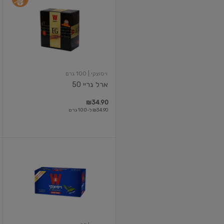
גריי
50
ויסוצקי
| 100 גרם
ארל גריי 50
₪34.90
₪34.90 ל-100 גרם
תה
קלאסי
מעודן