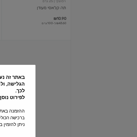
ויסוצקי
| 25 גרם
תה קלאסי מעודן
₪10.90
₪43.60 ל-100 גרם
1X12X50G
ארל
גריי
באתר זה נע
הגלישה, ול
לכך.
טווינינגס
| 50 גרם
לפירוט נוס
1X12X50G ארל גריי
ההזמנה באתר תחו
₪22.90
₪45.80 ל-100 גרם
ברכישה הכוללת 24 בקבוקי שתיה ומעלה ההזמנה תחויב בדמי משלוח נוספים
ניתן להזמין באתר עד 4 שישיות של בקבו