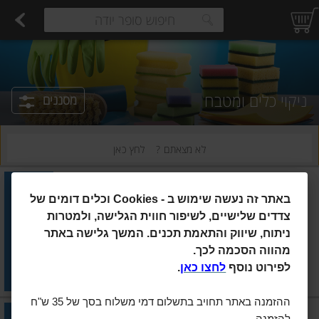
רקות
עלים ועשבי תיבול
פירות
פירות יבשים ארוז
פיצוחים, אגוזים וגרעינים
ביצים טריות
חלב
משקאות חלב ושוקו
גבינות לבנות רכות וקוטג'
גבינות צהובו
estions.
ניקוי כלים ומטבח
מסננים
לא מצאתם ?
לחץ כאן
אסטוניש
|
500 מ"ל
באתר זה נעשה שימוש ב
Cookies -
וכלים דומים של
אסטוניש קרם לניקוי המטבח
500 מ"ל יעקבי
צדדים שלישיים, לשיפור חווית הגלישה, ולמטרות
ניתוח, שיווק והתאמת תכנים. המשך גלישה באתר
הוסיפו
מהווה הסכמה לכך.
מחיר מחירון
₪23.90
לפירוט נוסף
לחצו כאן
.
₪4.78 ל-100 מ"ל
ההזמנה באתר תחויב בתשלום דמי משלוח בסך של 35 ש"ח
סנו
|
750 מ"ל