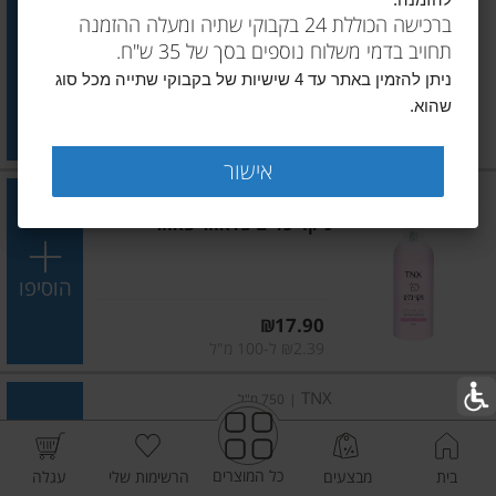
להזמנה.
סנו פורטה פלוס 750 מ"ל
ברכישה הכוללת 24 בקבוקי שתיה ומעלה ההזמנה
תחויב בדמי משלוח נוספים בסך של 35 ש"ח.
הוסיפו
ניתן להזמין באתר עד 4 שישיות של בקבוקי שתייה מכל סוג
שהוא.
מחיר מחירון
₪19.90
₪2.65 ל-100 מ"ל
אישור
TNX
|
750 מ"ל
ניקוי כלים פלאוור פאוור
הוסיפו
מחיר מחירון
₪17.90
₪2.39 ל-100 מ"ל
TNX
|
750 מ"ל
ניקוי כלים פרש וויט
כל המוצרים
בית
מבצעים
הרשימות שלי
עגלה
הוסיפו