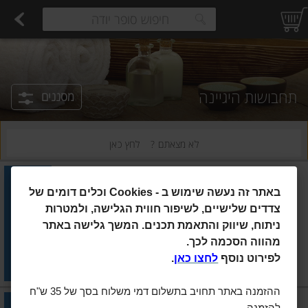
רקות
עלים ועשבי תיבול
פירות
פירות יבשים ארוז
פיצוחים, אגוזים וגרעינים
ביצים טריות
חלב
משקאות חלב ושוקו
גבינות לבנות רכות וקוטג'
גבינות צהובו
estions.
תחבושות היגיינה
מסננים
לא מצאתם ?
לחץ כאן
או-בה
|
32 יח'
באתר זה נעשה שימוש ב
Cookies -
וכלים דומים של
אובה פרוקומפורט מיני 32 יח
צדדים שלישיים, לשיפור חווית הגלישה, ולמטרות
ניתוח, שיווק והתאמת תכנים. המשך גלישה באתר
הוסיפו
מהווה הסכמה לכך.
מחיר מחירון
₪28.90
לפירוט נוסף
לחצו כאן
.
₪9.03 ל-10 יח'
ההזמנה באתר תחויב בתשלום דמי משלוח בסך של 35 ש"ח
או-בה
|
32 יח'