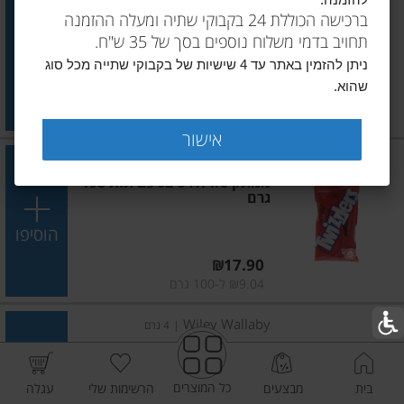
להזמנה.
טוויזלרס בטעם דובדבן 172 גרם
ברכישה הכוללת 24 בקבוקי שתיה ומעלה ההזמנה
תחויב בדמי משלוח נוספים בסך של 35 ש"ח.
הוסיפו
ניתן להזמין באתר עד 4 שישיות של בקבוקי שתייה מכל סוג
שהוא.
מחיר מחירון
₪17.90
₪10.41 ל-100 גרם
אישור
טוויזלרס
|
198 גרם
ממתק טוויזלרס בטעם תות 198
גרם
הוסיפו
מחיר מחירון
₪17.90
₪9.04 ל-100 גרם
Wiley Wallaby
|
4 גרם
ממתק בטעם תות שדא בסגנון
אוסטרלי 113 גרם
כל המוצרים
בית
מבצעים
הרשימות שלי
עגלה
הוסיפו