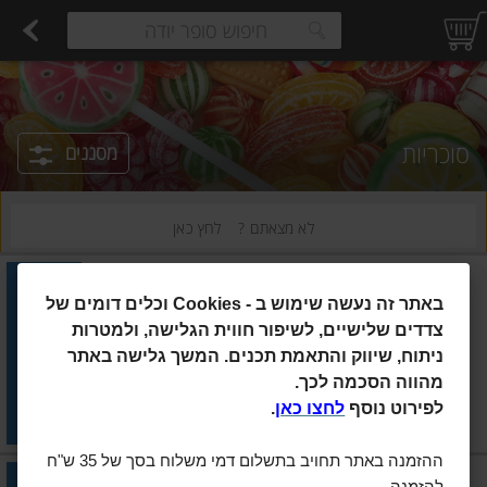
רקות
עלים ועשבי תיבול
פירות
פירות יבשים ארוז
פיצוחים, אגוזים וגרעינים
ביצים טריות
חלב
משקאות חלב ושוקו
גבינות לבנות רכות וקוטג'
גבינות צהובו
estions.
סוכריות
מסננים
לא מצאתם ?
לחץ כאן
וורטרס אורגינל
|
50 גרם
באתר זה נעשה שימוש ב
Cookies -
וכלים דומים של
סוכריות חמאה בגליל וורטרס
אורגינל 50 גרם
צדדים שלישיים, לשיפור חווית הגלישה, ולמטרות
ניתוח, שיווק והתאמת תכנים. המשך גלישה באתר
הוסיפו
מהווה הסכמה לכך.
מחיר מחירון
₪8.00
לפירוט נוסף
לחצו כאן
.
₪16.00 ל-100 גרם
ההזמנה באתר תחויב בתשלום דמי משלוח בסך של 35 ש"ח
טוויזלרס
|
172 גרם