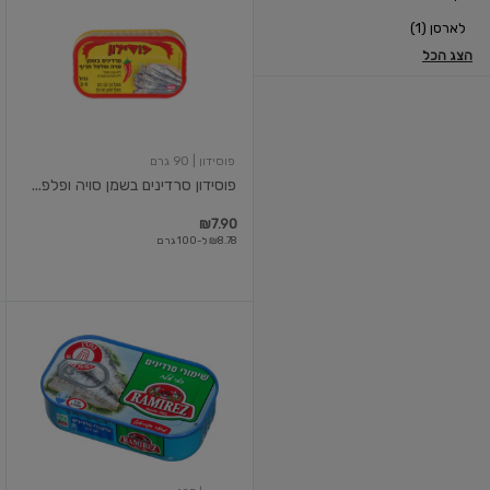
סרדינים
לארסן (1)
בשמן
סויה
הצג הכל
ופלפל
חריף
125
גרם
פוסידון
| 90 גרם
פוסידון סרדינים בשמן סויה ופלפ...
₪7.90
₪8.78 ל-100 גרם
סרדינים
במים