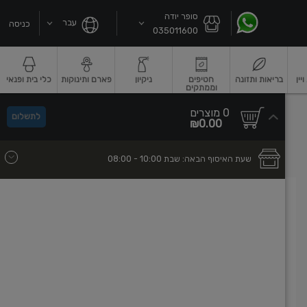
סופר יודה
עבר
כניסה
035011600
ין
בריאות ותזונה
חטיפים
ניקיון
פארם ותינוקות
כלי בית ופנאי
וממתקים
שקאות חלב ושוקו
גבינות וחמאה
גבינות לבנות רכות וקוטג'
גבינות צהובו
0
0 מוצרים
לתשלום
סך
מוצרים
₪0.00
הכל
בעגלה
שעת האיסוף הבאה:
שבת
- 10:00
08:00