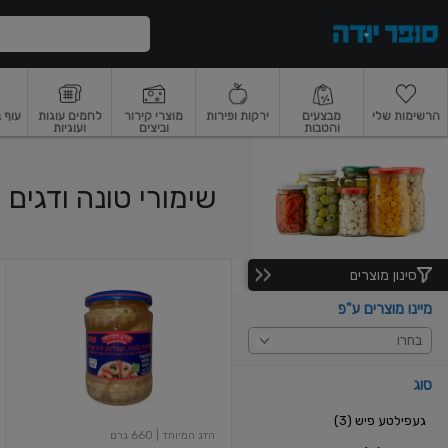
דלג לתוכן הראשי
דלג לתפריט התחתון
דלג לתפריט הקטגוריות
הרשימות שלי
מבצעים
ירקות ופירות
מוצרי קירור
לחמים עוגות
עוף 
והטבות
וביצים
ועוגיות
רקות
ירקות
עלים ועשבי תיבול
פירות
פירות
פירות יבשים ואגוזים
פירות יבשים
שימורי טונה ודגים
סינון מוצרים
געפילטע
פיש
מיינו מוצרים ע"פ
בחרו
סוג
געפילטע פיש (3)
הדג המיוחד
| 660 גרם