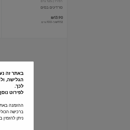
רמירז
| 125 גרם
סרדינים במים
₪13.90
₪11.12 ל-100 גרם
וילי
פוד
פילה
אנשובי
אמיתי
ארוך
באתר זה נע
בשמן
45
הגלישה, ול
גרם
לכך.
וילי פוד
| 45 גרם
לפירוט נוס
וילי פוד פילה אנשובי אמיתי ארוך...
ההזמנה באתר תחו
₪12.90
₪28.67 ל-100 גרם
ברכישה הכוללת 24 בקבוקי שתיה ומעלה ההזמנה תחויב בדמי משלוח נוספים
ניתן להזמין באתר עד 4 שישיות של בקבו