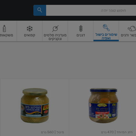
שימורים בישול
בשר ודגים
דגנים
מעדניה סלטים
קפואים
משקאות וי
ואפיה
ונקניקים
 ארוז
פיצוחים, אגוזים וגרעינים
ביצים
ביצים טריות
חלב ומשקאות חלב
חלב
מ
גפילטע
געפילטע
פיש
פיש
גולד
ללא
ללא
סוכר
תוספת
סוכר
הדג המיוחד
| 470 גרם
מיטל
| 560 גרם