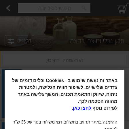
רקות
עלים ועשבי תיבול
פירות
פירות יבשים ארוז
פיצוחים, אגוזים וגרעינים
ביצים טריות
חלב
משקאות חלב ושוקו
גבינות לבנות רכות וקוטג'
גבינות צהובו
estions.
סבון נוזלי ומוצרי רחצה
מסננים
לא מצאתם ?
לחץ כאן
כיף
|
1 ליטר
באתר זה נעשה שימוש ב
Cookies -
וכלים דומים של
כיף Cotton Touch אל סבון
קטיפתי 1 ליטר
צדדים שלישיים, לשיפור חווית הגלישה, ולמטרות
ניתוח, שיווק והתאמת תכנים. המשך גלישה באתר
הוסיפו
מהווה הסכמה לכך.
מחיר מחירון
₪16.90
לפירוט נוסף
לחצו כאן
.
מבצע
₪1.69 ל-100 מ"ל
ההזמנה באתר תחויב בתשלום דמי משלוח בסך של 35 ש"ח
כיף
|
1 ליטר