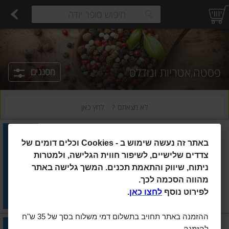
רקות
עלים ועשבי תיבול
פירות
פירות יבשים ארוז
פיצוחים, אגוזים וגרעינים
ביצים טריות
חלב
משקאות חלב ושוקו
גבינות לבנות רכות וקוטג'
גבינות צהובו
estions.
פסטה,אטריות ונודלס
מסננים
לא מצאתם ?
לחץ כאן
אסם
|
300 גרם
באתר זה נעשה שימוש ב
Cookies -
וכלים דומים של
אסם נודלס אטריות אורז רחבות
צדדים שלישיים, לשיפור חווית הגלישה, ולמטרות
ניתוח, שיווק והתאמת תכנים. המשך גלישה באתר
הוסיפו
מהווה הסכמה לכך.
מחיר מחירון
₪14.90
לפירוט נוסף
לחצו כאן
.
₪4.97 ל-100 גרם
ההזמנה באתר תחויב בתשלום דמי משלוח בסך של 35 ש"ח
השדה
|
250 גרם