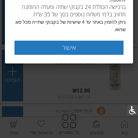
להזמנה.
נודלס אורז חום 250 גרם
ברכישה הכוללת 24 בקבוקי שתיה ומעלה ההזמנה
תחויב בדמי משלוח נוספים בסך של 35 ש"ח.
הוסיפו
ניתן להזמין באתר עד 4 שישיות של בקבוקי שתייה מכל סוג
שהוא.
מחיר מחירון
₪16.90
₪6.76 ל-100 גרם
אישור
טעמי אסיה
|
400 גרם
אטריות אורז 3מ"מ
הוסיפו
מחיר מחירון
₪12.90
₪3.23 ל-100 גרם
טעמי אסיה
|
400 גרם
אטריות אורז 5 מ"מ
כל המוצרים
בית
מבצעים
הרשימות שלי
עגלה
הוסיפו