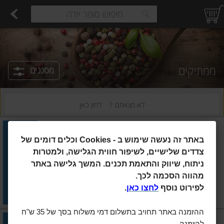
רקות
עלים ועשבי תיבול
פירות
פירות יבשים ארוז
פיצוחים, אגוזים וגרעינים
ביצים טריות
חלב
משקאות חלב ושוקו
גבינות לבנות רכות וקוטג'
גבינות צהובו
estions.
ממתיקים
מסננים
לא מצאתם ?
לחץ כאן
Less & More
|
400 גרם
באתר זה נעשה שימוש ב
Cookies -
וכלים דומים של
אלולוז - אבקת ממתיק ללא
טעמי לוואי 400 גרם
צדדים שלישיים, לשיפור חווית הגלישה, ולמטרות
ניתוח, שיווק והתאמת תכנים. המשך גלישה באתר
הוסיפו
מהווה הסכמה לכך.
מחיר מחירון
₪39.90
לפירוט נוסף
לחצו כאן
.
₪9.98 ל-100 גרם
ההזמנה באתר תחויב בתשלום דמי משלוח בסך של 35 ש"ח
מתוק וקל
|
100 יח'