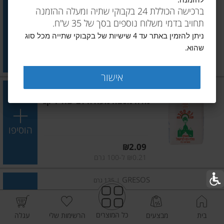
להזמנה.
מלח הארץ מהים האדום גס
ברכישה הכוללת 24 בקבוקי שתיה ומעלה ההזמנה
בצנצנת 1 ק"ג
תחויב בדמי משלוח נוספים בסך של 35 ש"ח.
הוסיפו
ניתן להזמין באתר עד 4 שישיות של בקבוקי שתייה מכל סוג
שהוא.
מחיר מחירון
₪12.90
₪1.29 ל-100 גרם
אישור
מלח הארץ
|
1 ק"ג
מלח מטבח מעולה לבישול 1 קג
הוסיפו
מחיר מחירון
₪2.09
₪0.21 ל-100 גרם
GRESOS
|
135 גרם
מלח ים מעושן בעץ אשור
כל המוצרים
בית
מבצעים
הרשימות שלי
עגלה
הוסיפו