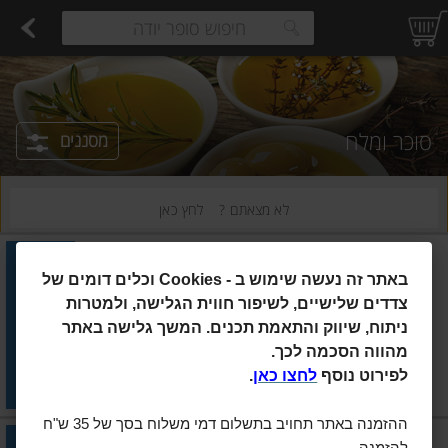
רקות
עלים ועשבי תיבול
פירות
פירות יבשים ארוז
פיצוחים, אגוזים וגרעינים
ביצים טריות
חלב
משקאות חלב ושוקו
גבינות לבנות רכות וקוטג'
גבינות צהובו
estions.
סוכר ומלח
מסננים
לא מצאתם ?
לחץ כאן
מלח הארץ
|
500 גרם
באתר זה נעשה שימוש ב
Cookies -
וכלים דומים של
מלח הארץ מהים האדום גס 500
גרם
צדדים שלישיים, לשיפור חווית הגלישה, ולמטרות
ניתוח, שיווק והתאמת תכנים. המשך גלישה באתר
הוסיפו
מהווה הסכמה לכך.
מחיר מחירון
₪13.90
לפירוט נוסף
לחצו כאן
.
₪2.78 ל-100 גרם
ההזמנה באתר תחויב בתשלום דמי משלוח בסך של 35 ש"ח
מלח הארץ
|
1 ק"ג