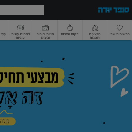
דלג לתוכן הראשי
דלג לתפריט התחתון
דלג לתפריט הקטגוריות
הרשימות שלי
מבצעים
ירקות ופירות
מוצרי קירור
לחמים עוגות
עוף 
והטבות
וביצים
ועוגיות
ופר
רקות
ירקות
עלים ועשבי תיבול
פירות
פירות
פירות יבשים ואגוזים
פירות יבשים
ודה
ף
בית