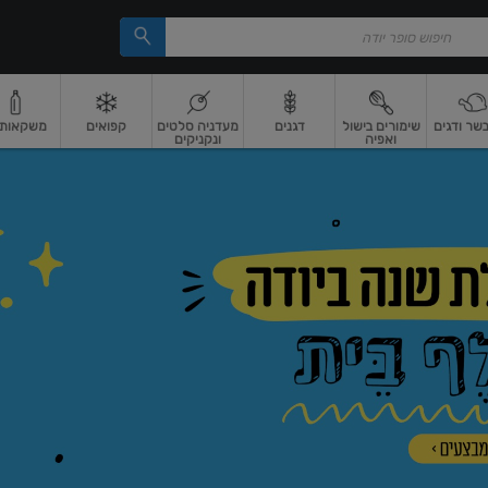
בשר ודגים
שימורים בישול
דגנים
מעדניה סלטים
קפואים
משקאות וי
ואפיה
ונקניקים
 ארוז
פיצוחים, אגוזים וגרעינים
ביצים
ביצים טריות
חלב ומשקאות חלב
חלב
מ