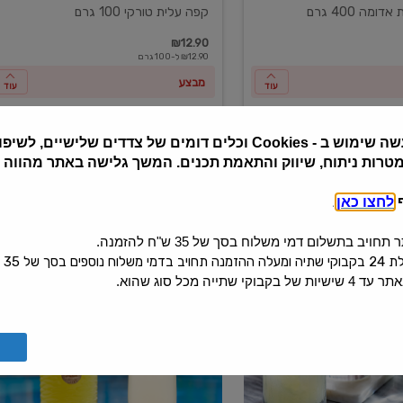
ומה 400 גרם
קפה עלית טורקי 100 גרם
₪12.90
₪12.90 ל-100 גרם
מבצע
עוד
עוד
שה שימוש ב
Cookies -
וכלים דומים של צדדים שלישיים, לשיפור
מטרות ניתוח, שיווק והתאמת תכנים. המשך גלישה באתר מהווה
ף
לחצו כאן
.
יב בתשלום דמי משלוח בסך של 35 ש"ח להזמנה.
 בסך של 35 ש"ח.
קי שתייה מכל סוג שהוא.