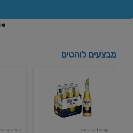
מבצעים לוהטים
בירה
שימורי
קורונה
שעועית
אקסטרה
אדומה
400
6X355
מל
גרם
קורונה
| 6×355 מ"ל
סוגת
| 240 גרם