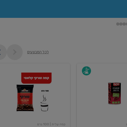
לכל המבצעים
קפה
עלית
טורקי
100
גרם
קפה עלית
| 100 גרם