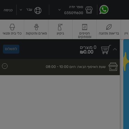
סופר יודה
עבר
כניסה
035011600
ין
בריאות ותזונה
חטיפים
ניקיון
פארם ותינוקות
כלי בית ופנאי
וממתקים
שקאות חלב ושוקו
גבינות וחמאה
גבינות לבנות רכות וקוטג'
גבינות צהובו
0
0 מוצרים
לתשלום
סך
מוצרים
₪0.00
הכל
בעגלה
שעת האיסוף הבאה:
היום
- 10:00
08:00