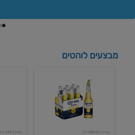
מבצעים לוהטים
בירה
שימורי
קורונה
שעועית
אקסטרה
אדומה
400
6X355
מל
גרם
קורונה
| 6×355 מ"ל
סוגת
| 240 גרם