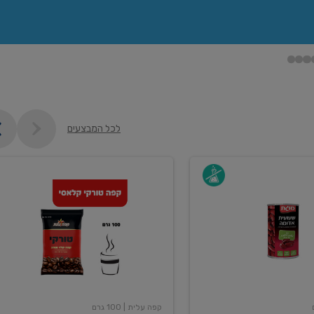
לכל המבצעים
קפה
עלית
טורקי
100
גרם
קפה עלית
| 100 גרם