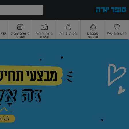
דלג לתוכן הראשי
דלג לתפריט התחתון
דלג לתפריט הקטגוריות
הרשימות שלי
מבצעים
ירקות ופירות
מוצרי קירור
לחמים עוגות
עוף 
והטבות
וביצים
ועוגיות
ופר
רקות
ירקות
עלים ועשבי תיבול
פירות
פירות
פירות יבשים ואגוזים
פירות יבשים
ודה
ף
בית