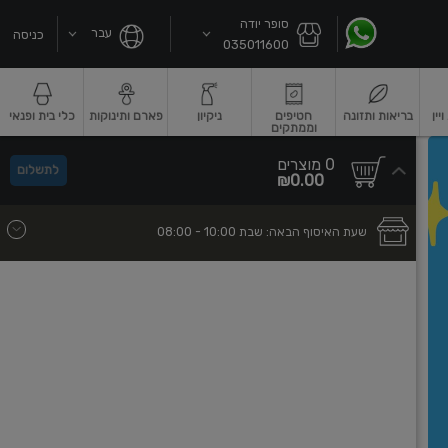
סופר יודה
עבר
כניסה
035011600
ין
בריאות ותזונה
חטיפים
ניקיון
פארם ותינוקות
כלי בית ופנאי
וממתקים
שקאות חלב ושוקו
גבינות וחמאה
גבינות לבנות רכות וקוטג'
גבינות צהובו
0
0 מוצרים
לתשלום
סך
מוצרים
₪0.00
הכל
בעגלה
שעת האיסוף הבאה:
שבת
- 10:00
08:00