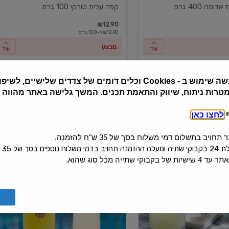
ומה 400 גרם
קפה עלית טורקי 100 גרם
₪12.90
₪12.90 ל-100 גרם
מבצע
עוד
עוד
שה שימוש ב
Cookies -
וכלים דומים של צדדים שלישיים, לשיפור
מטרות ניתוח, שיווק והתאמת תכנים. המשך גלישה באתר מהווה
ף
לחצו כאן
.
יב בתשלום דמי משלוח בסך של 35 ש"ח להזמנה.
 בסך של 35 ש"ח.
קי שתייה מכל סוג שהוא.