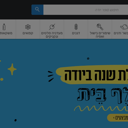
בשר ודגים
שימורים בישול
דגנים
מעדניה סלטים
קפואים
משקאות וי
ואפיה
ונקניקים
 ארוז
פיצוחים, אגוזים וגרעינים
ביצים
ביצים טריות
חלב ומשקאות חלב
חלב
מ