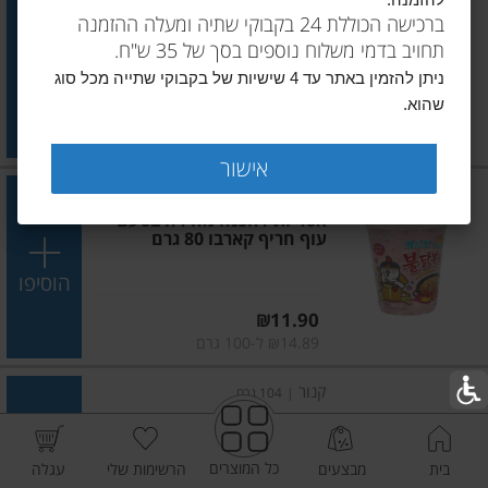
להזמנה.
אטריות להכנה מהירה בטעם
ברכישה הכוללת 24 בקבוקי שתיה ומעלה ההזמנה
עוף חריף 105 גרם
תחויב בדמי משלוח נוספים בסך של 35 ש"ח.
הוסיפו
ניתן להזמין באתר עד 4 שישיות של בקבוקי שתייה מכל סוג
שהוא.
מחיר מחירון
₪13.90
₪16.34 ל-100 גרם
אישור
בולדאק
|
79.95 גרם
אטריות להכנה מהירה בטעם
עוף חריף קארבו 80 גרם
הוסיפו
מחיר מחירון
₪11.90
₪14.89 ל-100 גרם
קנור
|
104 גרם
מרק היום מרק פטריות
כל המוצרים
בית
מבצעים
הרשימות שלי
עגלה
הוסיפו