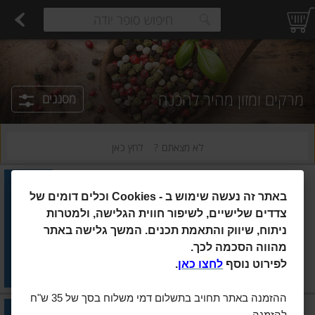
רקות
עלים ועשבי תיבול
פירות
פירות יבשים ארוז
פיצוחים, אגוזים וגרעינים
ביצים טריות
חלב
משקאות חלב ושוקו
גבינות לבנות רכות וקוטג'
גבינות צהובו
estions.
מרקים ומזון מהיר להכנה
מסננים
לא מצאתם ?
לחץ כאן
אסם
|
2×30 גרם
באתר זה נעשה שימוש ב
Cookies -
וכלים דומים של
אסם זוג מרק נמס עגבניות
12*60גרם
צדדים שלישיים, לשיפור חווית הגלישה, ולמטרות
ניתוח, שיווק והתאמת תכנים. המשך גלישה באתר
הוסיפו
מהווה הסכמה לכך.
מחיר מחירון
₪7.50
לפירוט נוסף
לחצו כאן
.
₪12.50 ל-100 גרם
ההזמנה באתר תחויב בתשלום דמי משלוח בסך של 35 ש"ח
בולדאק
|
85.05 גרם