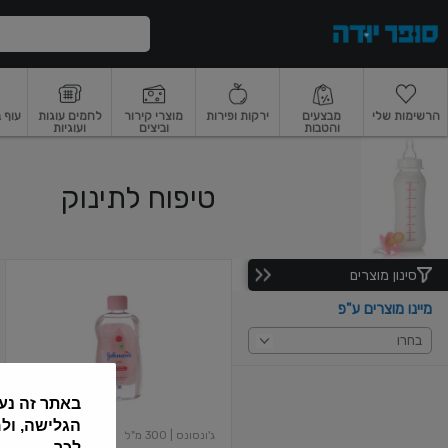
דלג לתוכן הראשי
דלג לתפריט התחתון
דלג לתפריט הקטגוריות
הרשימות שלי
מבצעים
ירקות ופירות
מוצרי קירור
לחמים עוגות
עוף 
והטבות
וביצים
ועוגיות
רקות
ירקות
עלים ועשבי תיבול
פירות
פירות
פירות יבשים ואגוזים
פירות יבשים
טיפוח לתינוק
סינון מוצרים
ג'ונסון
בייבי
מיינו מוצרים ע"פ
שמן
300
בחרו
מל
חדש
באתר זה נע
הגלישה, ול
ג'ונסונס
| 300 מ"ל
לכך.