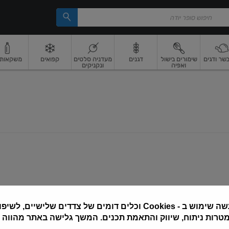
בשר ודגים
שימורים בישול
דגנים
מעדניה סלטים
קפואים
משקאות וי
ואפיה
ונקניקים
 ארוז
פיצוחים, אגוזים וגרעינים
ביצים
ביצים טריות
חלב ומשקאות חלב
חלב
מ
שה שימוש ב
Cookies -
וכלים דומים של צדדים שלישיים, לשיפור
מטרות ניתוח, שיווק והתאמת תכנים. המשך גלישה באתר מהווה