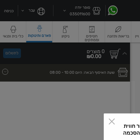
סופר יודה
עבר
כניסה
035011600
פארם ותינוקות
ין
בריאות ותזונה
חטיפים
ניקיון
כלי בית ופנאי
וממתקים
שקאות חלב ושוקו
גבינות וחמאה
גבינות לבנות רכות וקוטג'
גבינות צהובו
0
0 מוצרים
לתשלום
סך
מוצרים
₪0.00
הכל
בעגלה
שעת האיסוף הבאה:
היום
- 10:00
08:00
 חווית
 הסכמה