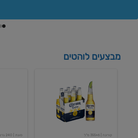
מבצעים לוהטים
בירה
שימורי
קורונה
שעועית
אקסטרה
אדומה
400
6X355
מל
גרם
קורונה
| 6×355 מ"ל
סוגת
| 240 גרם