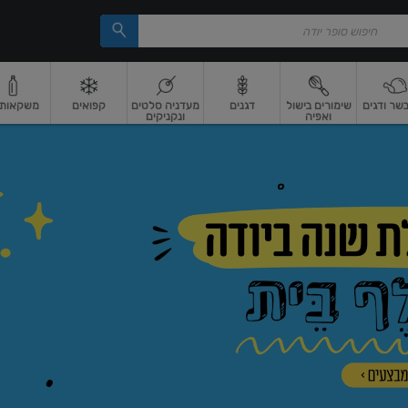
בשר ודגים
שימורים בישול
דגנים
מעדניה סלטים
קפואים
משקאות וי
ואפיה
ונקניקים
 ארוז
פיצוחים, אגוזים וגרעינים
ביצים
ביצים טריות
חלב ומשקאות חלב
חלב
מ