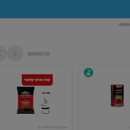
לכל המבצעים
קפה
עלית
טורקי
100
גרם
קפה עלית
| 100 גרם