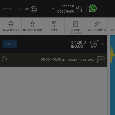
סופר יודה
עבר
כניסה
035011600
ין
בריאות ותזונה
חטיפים
ניקיון
פארם ותינוקות
כלי בית ופנאי
וממתקים
שקאות חלב ושוקו
גבינות וחמאה
גבינות לבנות רכות וקוטג'
גבינות צהובו
0
0 מוצרים
לתשלום
סך
מוצרים
₪0.00
הכל
בעגלה
שעת האיסוף הבאה:
היום
- 10:00
08:00