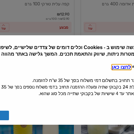
ומה 400 גרם
קפה עלית טורקי 100 גרם
₪12.90
₪12.90 ל-100 גרם
מבצע
עוד
עוד
שה שימוש ב
Cookies -
וכלים דומים של צדדים שלישיים, לשיפור
מטרות ניתוח, שיווק והתאמת תכנים. המשך גלישה באתר מהווה
ף
לחצו כאן
.
יב בתשלום דמי משלוח בסך של 35 ש"ח להזמנה.
 בסך של 35 ש"ח.
קי שתייה מכל סוג שהוא.