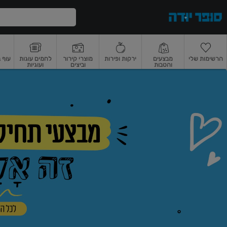
דלג לתוכן הראשי
דלג לתפריט התחתון
דלג לתפריט הקטגוריות
הרשימות שלי
מבצעים
ירקות ופירות
מוצרי קירור
לחמים עוגות
עוף 
והטבות
וביצים
ועוגיות
ופר
רקות
ירקות
עלים ועשבי תיבול
פירות
פירות
פירות יבשים ואגוזים
פירות יבשים
ודה
ף
בית