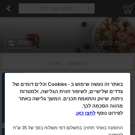
רקות
עלים ועשבי תיבול
פירות
פירות יבשים ארוז
פיצוחים, אגוזים וגרעינים
ביצים טריות
חלב
משקאות חלב ושוקו
גבינות לבנות רכות וקוטג'
גבינות צהובו
estions.
חטיפי דגנים
מסננים
לא מצאתם ?
לחץ כאן
נייטשר וואלי
|
4×40 גרם
באתר זה נעשה שימוש ב
Cookies -
וכלים דומים של
חטיף בוטנים וחלבון סויה עם
ציפוי בטעם קרמל מלוח
צדדים שלישיים, לשיפור חווית הגלישה, ולמטרות
ניתוח, שיווק והתאמת תכנים. המשך גלישה באתר
הוסיפו
מהווה הסכמה לכך.
מחיר מחירון
₪29.90
לפירוט נוסף
לחצו כאן
.
₪18.69 ל-100 גרם
ההזמנה באתר תחויב בתשלום דמי משלוח בסך של 35 ש"ח
נייטשר וואלי
|
4×40 גרם