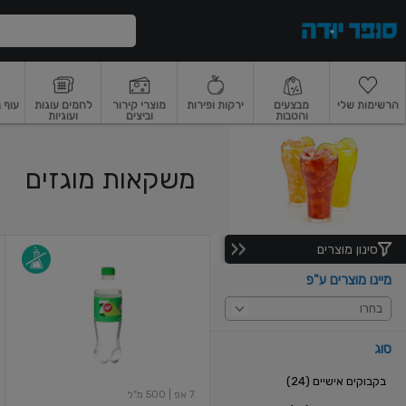
דלג לתוכן הראשי
דלג לתפריט התחתון
דלג לתפריט הקטגוריות
הרשימות שלי
מבצעים
ירקות ופירות
מוצרי קירור
לחמים עוגות
עוף 
והטבות
וביצים
ועוגיות
רקות
ירקות
עלים ועשבי תיבול
פירות
פירות
פירות יבשים ואגוזים
פירות יבשים
משקאות מוגזים
סינון מוצרים
סבן
אפ
מיינו מוצרים ע"פ
בקבוק
500
בחרו
מל
סוג
בקבוקים אישיים (24)
7 אפ
| 500 מ"ל