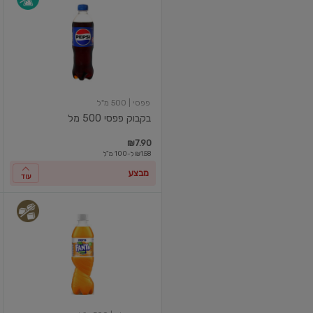
פפסי
500
מל
פפסי
| 500 מ"ל
בקבוק פפסי 500 מל
₪7.90
₪1.58 ל-100 מ"ל
מבצע
עוד
פאנטה
זירו
בטעם
אורנג'