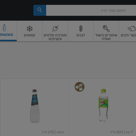
משקאות וי
בשר ודגים
שימורים בישול
דגנים
מעדניה סלטים
קפואים
ואפיה
ונקניקים
 ארוז
פיצוחים, אגוזים וגרעינים
ביצים
ביצים טריות
חלב ומשקאות חלב
חלב
מ
סבן
טמפו
אפ
ביטר
זירו
למון
,
500
מל
275
מל
7 אפ
| 500 מ"ל
טמפו
| 275 מ"ל