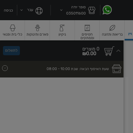
סופר יודה
עבר
כניסה
035011600
ין
בריאות ותזונה
חטיפים
ניקיון
פארם ותינוקות
כלי בית ופנאי
וממתקים
שקאות חלב ושוקו
גבינות וחמאה
גבינות לבנות רכות וקוטג'
גבינות צהובו
0
0 מוצרים
לתשלום
סך
מוצרים
₪0.00
הכל
בעגלה
שעת האיסוף הבאה:
שבת
- 10:00
08:00