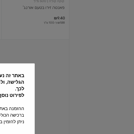
קוקה קולה
| 500 מ"ל
פאנטה זירו בטעם אורנג'
₪9.40
₪1.88 ל-100 מ"ל
קוקה-קולה
זירו
קלאסי
350
מ"ל
באתר זה נע
הגלישה, ול
לכך.
קוקה קולה
| 350 מ"ל
לפירוט נוס
קוקה-קולה זירו קלאסי 350 מ"ל
ההזמנה באתר תחו
₪9.40
₪2.69 ל-100 מ"ל
ברכישה הכוללת 24 בקבוקי שתיה ומעלה ההזמנה תחויב בדמי משלוח נוספים
ניתן להזמין באתר עד 4 שישיות של בקבו