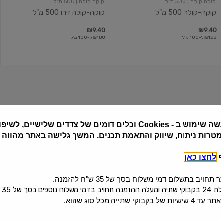
קוקה קולה
| 500 מ"ל
קוקה קולה
| 500 מ"ל
קוקה-קולה 500 מ"ל
קוקה-קולה זירו 500 מ"ל
₪9.40
₪9.40
₪1.88 ל-100 מ"ל
₪1.88 ל-100 מ"ל
קוקה-קולה
משקה
קלאסי
אורגני
בקבוק
על
בסיס
קמבוצ'ה
ותה
שה שימוש ב
Cookies -
וכלים דומים של צדדים שלישיים, לשיפור
ירוק
מטרות ניתוח, שיווק והתאמת תכנים. המשך גלישה באתר מהווה
קוקה קולה
| 330 מ"ל
קפטן קמבוצ'ה
| 400 מ"ל
ף
לחצו כאן
.
קוקה-קולה קלאסי בקבוק
משקה אורגני על בסיס קמבוצ'ה...
יב בתשלום דמי משלוח בסך של 35 ש"ח להזמנה.
₪22.50
₪9.40
₪2.85 ל-100 מ"ל
₪5.63 ל-100 מ"ל
 בסך של 35 ש"ח.
קי שתייה מכל סוג שהוא.