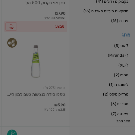
בקבוקים גדולים (41)
סבן אפ בקבוק 500 מל
משקאות מוגזים מארזים (15)
₪7.90
₪1.58 ל-100 מ"ל
פחיות (16)
מבצע
עוד
מותג
טמפו
7 אפ (5)
סודה
בנגיעות
Miranda (1)
טעם
למון
XL (1)
ליים
275
טמפו (2)
מ"ל
לימוננדה (1)
טמפו
| 275 מ"ל
נורדיק מיסט (2)
טמפו סודה בנגיעות טעם למון ליי...
ספרייט (6)
₪5.90
₪2.15 ל-100 מ"ל
פאנטה (7)
הצג הכל
בקבוק