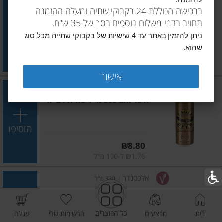
להזמנה.
איגל ירוק 500 מ"ל פחית 24 יח'
ברכישה הכוללת 24 בקבוקי שתיה ומעלה ההזמנה
תחויב בדמי משלוח נוספים בסך של 35 ש"ח.
הוסיפו
ניתן להזמין באתר עד 4 שישיות של בקבוקי שתייה מכל סוג
שהוא.
מחיר מחירון
₪9.50
₪1.90 ל-100 מ"ל
אישור
איגל
|
500 מ"ל
איגל זהב 500 מ"ל פחית 24 יח'
הוסיפו
מחיר מחירון
₪8.80
₪1.76 ל-100 מ"ל
אלכסנדר
|
330 מ"ל
בירה אלכסנדר בלונד
כל המוצרים
בית
מבצעים
הרשימות שלי
עגלה
הוסיפו