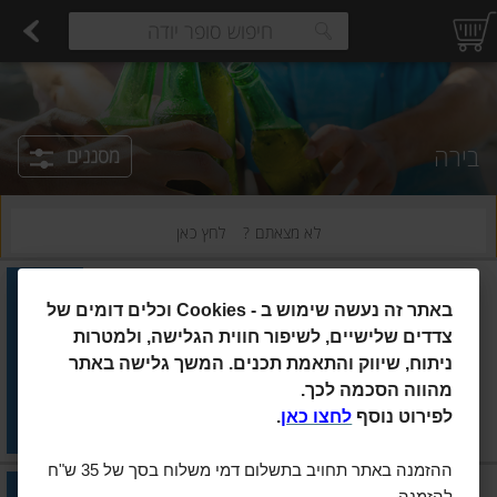
רקות
עלים ועשבי תיבול
פירות
פירות יבשים ארוז
פיצוחים, אגוזים וגרעינים
ביצים טריות
חלב
משקאות חלב ושוקו
גבינות לבנות רכות וקוטג'
גבינות צהובו
estions.
בירה
מסננים
לא מצאתם ?
לחץ כאן
1664
|
6×330 מ"ל
באתר זה נעשה שימוש ב
Cookies -
וכלים דומים של
בירה קרוננבורג 1664 בלאן
צדדים שלישיים, לשיפור חווית הגלישה, ולמטרות
ניתוח, שיווק והתאמת תכנים. המשך גלישה באתר
הוסיפו
מהווה הסכמה לכך.
מחיר מחירון
₪54.90
לפירוט נוסף
לחצו כאן
.
₪2.77 ל-100 מ"ל
ההזמנה באתר תחויב בתשלום דמי משלוח בסך של 35 ש"ח
איגל
|
500 מ"ל