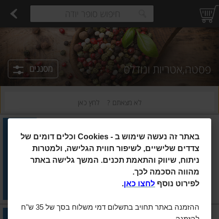
רקות
עלים ועשבי תיבול
פירות
פירות יבשים ארוז
פיצוחים, אגוזים וגרעינים
ביצים טריות
חלב
משקאות חלב ושוקו
גבינות לבנות רכות וקוטג'
גבינות צהובו
estions.
פסטה,אטריות ונודלס
מסננים
לא מצאתם ?
לחץ כאן
אסם
|
300 גרם
באתר זה נעשה שימוש ב
Cookies -
וכלים דומים של
אסם נודלס אטריות אורז רחבות
צדדים שלישיים, לשיפור חווית הגלישה, ולמטרות
ניתוח, שיווק והתאמת תכנים. המשך גלישה באתר
הוסיפו
מהווה הסכמה לכך.
מחיר מחירון
₪14.90
לפירוט נוסף
לחצו כאן
.
₪4.97 ל-100 גרם
ההזמנה באתר תחויב בתשלום דמי משלוח בסך של 35 ש"ח
השדה
|
250 גרם