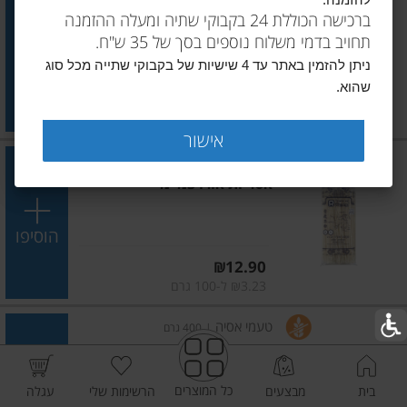
להזמנה.
נודלס אורז חום 250 גרם
ברכישה הכוללת 24 בקבוקי שתיה ומעלה ההזמנה
תחויב בדמי משלוח נוספים בסך של 35 ש"ח.
הוסיפו
ניתן להזמין באתר עד 4 שישיות של בקבוקי שתייה מכל סוג
שהוא.
מחיר מחירון
₪16.90
₪6.76 ל-100 גרם
אישור
טעמי אסיה
|
400 גרם
אטריות אורז 3מ"מ
הוסיפו
מחיר מחירון
₪12.90
₪3.23 ל-100 גרם
טעמי אסיה
|
400 גרם
אטריות אורז 5 מ"מ
כל המוצרים
בית
מבצעים
הרשימות שלי
עגלה
הוסיפו